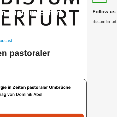
m Bistum Erfurt
Follow us
Bistum Erfurt
en
odcast
ten pastoraler