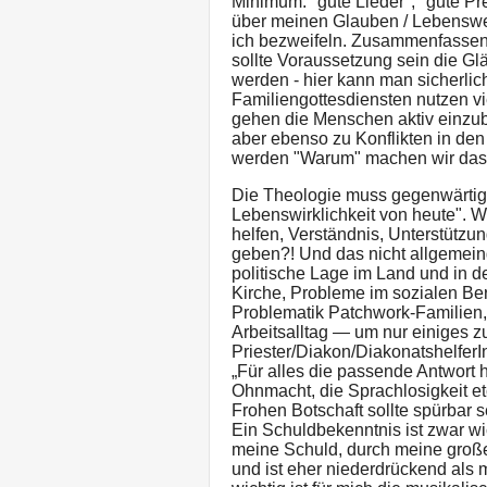
Minimum: "gute Lieder", "gute Pre
über meinen Glauben / Lebensw
ich bezweifeln. Zusammenfassend
sollte Voraussetzung sein die G
werden - hier kann man sicherlic
Familiengottesdiensten nutzen 
gehen die Menschen aktiv einzu
aber ebenso zu Konflikten in den
werden "Warum" machen wir das 
Die Theologie muss gegenwärtig s
Lebenswirklichkeit von heute". Wi
helfen, Verständnis, Unterstützung
geben?! Und das nicht allgemein
politische Lage im Land und in d
Kirche, Probleme im sozialen Ber
Problematik Patchwork-Familien,
Arbeitsalltag — um nur einiges 
Priester/Diakon/DiakonatshelferI
„Für alles die passende Antwort h
Ohnmacht, die Sprachlosigkeit e
Frohen Botschaft sollte spürbar s
Ein Schuldbekenntnis ist zwar w
meine Schuld, durch meine große
und ist eher niederdrückend als 