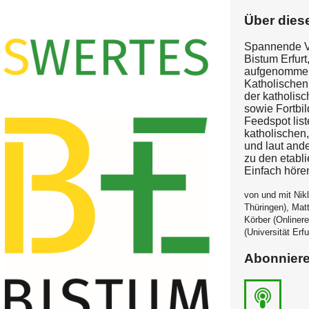
Über dies
Spannende Vo
Bistum Erfurt
aufgenommen
Katholischen
der katholisc
sowie Fortbil
Feedspot list
katholischen
und laut and
zu den etabl
Einfach höre
von und mit Nik
Thüringen), Matt
Körber (Onliner
(Universität Erfu
Abonnier