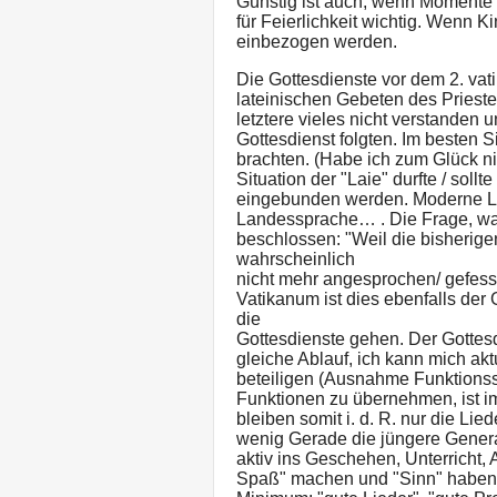
Günstig ist auch, wenn Momente d
für Feierlichkeit wichtig. Wenn K
einbezogen werden.
Die Gottesdienste vor dem 2. vat
lateinischen Gebeten des Priest
letztere vieles nicht verstanden 
Gottesdienst folgten. Im besten 
brachten. (Habe ich zum Glück ni
Situation der "Laie" durfte / sollt
eingebunden werden. Moderne Li
Landessprache… . Die Frage, wa
beschlossen: "Weil die bisherig
wahrscheinlich
nicht mehr angesprochen/ gefess
Vatikanum ist dies ebenfalls der
die
Gottesdienste gehen. Der Gottesdi
gleiche Ablauf, ich kann mich akt
beteiligen (Ausnahme Funktionss
Funktionen zu übernehmen, ist 
bleiben somit i. d. R. nur die Li
wenig Gerade die jüngere Generat
aktiv ins Geschehen, Unterricht, 
Spaß" machen und "Sinn" haben -