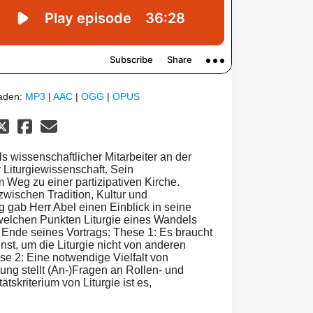
laden:
MP3
|
AAC
|
OGG
|
OPUS
ls wissenschaftlicher Mitarbeiter an der
r Liturgiewissenschaft. Sein
m Weg zu einer partizipativen Kirche.
zwischen Tradition, Kultur und
 gab Herr Abel einen Einblick in seine
welchen Punkten Liturgie eines Wandels
m Ende seines Vortrags: These 1: Es braucht
nst, um die Liturgie nicht von anderen
se 2: Eine notwendige Vielfalt von
ung stellt (An-)Fragen an Rollen- und
ätskriterium von Liturgie ist es,