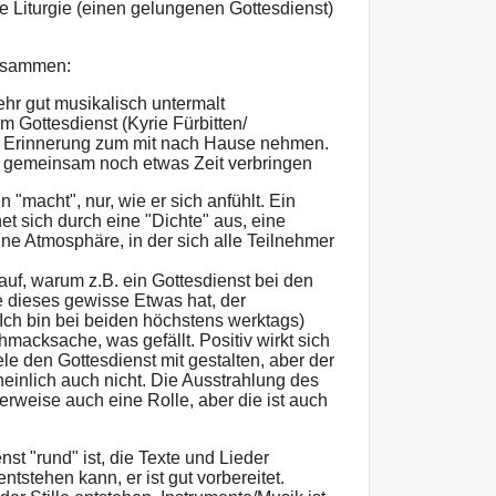
 Liturgie (einen gelungenen Gottesdienst)
usammen:
hr gut musikalisch untermalt
m Gottesdienst (Kyrie Fürbitten/
ne Erinnerung zum mit nach Hause nehmen.
s gemeinsam noch etwas Zeit verbringen
 "macht", nur, wie er sich anfühlt. Ein
et sich durch eine "Dichte" aus, eine
ine Atmosphäre, in der sich alle Teilnehmer
auf, warum z.B. ein Gottesdienst bei den
e dieses gewisse Etwas hat, der
 (Ich bin bei beiden höchstens werktags)
macksache, was gefällt. Positiv wirkt sich
le den Gottesdienst mit gestalten, aber der
einlich auch nicht. Die Ausstrahlung des
herweise auch eine Rolle, aber die ist auch
nst "rund" ist, die Texte und Lieder
stehen kann, er ist gut vorbereitet.