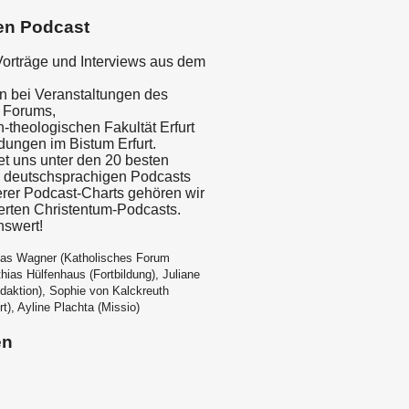
en Podcast
rträge und Interviews aus dem
,
 bei Veranstaltungen des
 Forums,
h-theologischen Fakultät Erfurt
dungen im Bistum Erfurt.
et uns unter den 20 besten
, deutschsprachigen Podcasts
erer Podcast-Charts gehören wir
ierten Christentum-Podcasts.
nswert!
las Wagner (Katholisches Forum
hias Hülfenhaus (Fortbildung), Juliane
edaktion), Sophie von Kalckreuth
rt), Ayline Plachta (Missio)
en