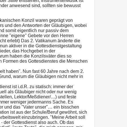
er Stille entstehen, Instrumente/Musik ist
inder anwesend sind, sollten sie bewusst
ikanischen Konzil waren geprägt von
ers und den Antworten der Gläubigen, wobei
und somit eigentlich nur passiv dem
Sinne "eigene" Gebete vor den Herren
cht erlebt) Das 2. Vatikanum änderte die
e nun aktiver in die Gottesdienstgestaltung
eder, das Hochgebet in der
rum haben die Konzilsväter dies so
en Formen des Gottesdienstes die Menschen
elt haben". Nun fast 60 Jahre nach dem 2.
 Grund, warum die Gläubigen nicht mehr in
enst ist i.d.R. zu statisch: immer der
uell als Gläubiger nicht oder nur wenig
tellen, Lektor/Meßdiener/…) und feste
immer weniger jedermanns Sache. Es
eder und das "Vater unser"… ein bisschen
ion ist aus der Schule/Beruf gewöhnt, sich
Arbeitswelt einzubringen. "Meine Arbeit soll
 der Gottesdienst also auch. Ob das